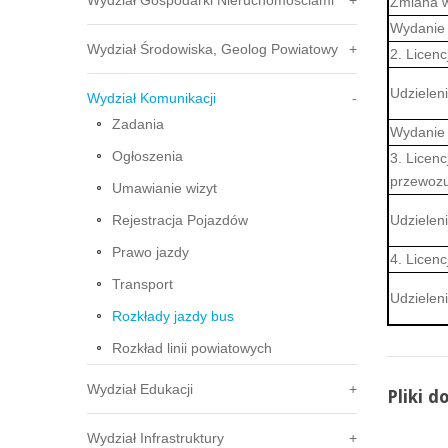
Wydział Gospodarki Nieruchomościami
Zmiana w
Wydanie 
Wydział Środowiska, Geolog Powiatowy
2. Licen
Udzieleni
Wydział Komunikacji
Zadania
Wydanie w
Ogłoszenia
3. Licen
przewozu 
Umawianie wizyt
Rejestracja Pojazdów
Udzieleni
Prawo jazdy
4. Licen
Transport
Udzieleni
Rozkłady jazdy bus
Rozkład linii powiatowych
Wydział Edukacji
Pliki d
Wydział Infrastruktury