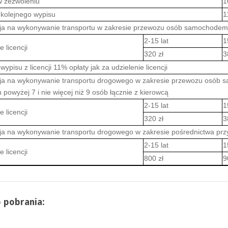
 zezwoleniu
1
kolejnego wypisu
1
cja na wykonywanie transportu w zakresie przewozu osób samochod
2-15 lat
1
e licencji
320 zł
3
ypisu z licencji 11% opłaty jak za udzielenie licencji
cja na wykonywanie transportu drogowego w zakresie przewozu osób
powyżej 7 i nie więcej niż 9 osób łącznie z kierowcą
2-15 lat
1
e licencji
320 zł
3
cja na wykonywanie transportu drogowego w zakresie pośrednictwa prz
2-15 lat
1
e licencji
800 zł
9
o pobrania: