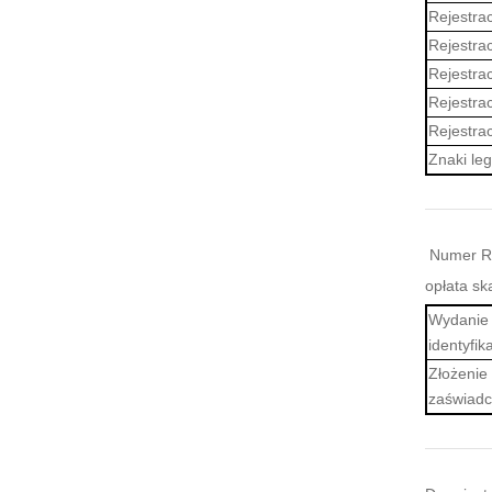
Rejestrac
Rejestrac
Rejestra
Rejestra
Rejestra
Znaki leg
Numer R
opłata s
Wydanie 
identyfik
Złożenie
zaświadc