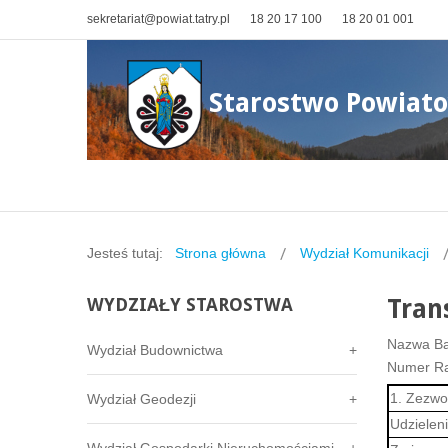
sekretariat@powiat.tatry.pl
18 20 17 100
18 20 01 001
Starostwo Powiat
Jesteś tutaj:
Strona główna
Wydział Komunikacji
WYDZIAŁY
STAROSTWA
Tran
Nazwa B
Wydział Budownictwa
Numer R
1. Zezwo
Wydział Geodezji
Udzielen