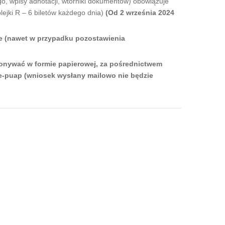
go, wpisy adnotacji, wtórniki dokumentów) obowiązuje
ejki R – 6 biletów każdego dnia)
(Od 2 września 2024
jne (nawet w przypadku pozostawienia
onywać w formie papierowej, za pośrednictwem
e-puap (wniosek wysłany mailowo nie będzie