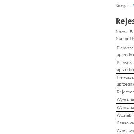
Kategoria:
Reje
Nazwa Ba
Numer R
Pierwsza
uprzedni
Pierwsza
uprzednio
Pierwsza
uprzedni
Rejestrac
Wymiana 
Wymiana 
Wtórnik t
Czasowa 
Czasowa 