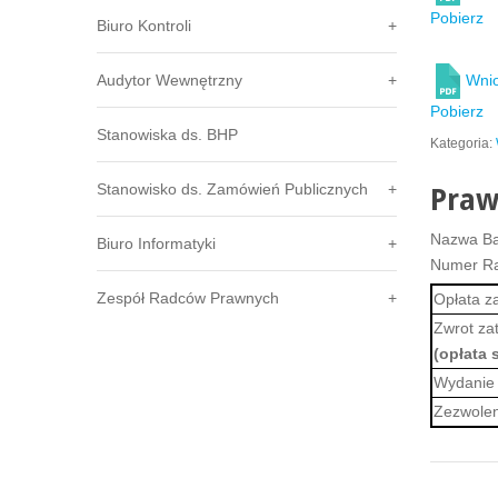
Pobierz
Biuro Kontroli
Wni
Audytor Wewnętrzny
Pobierz
Stanowiska ds. BHP
Kategoria:
Stanowisko ds. Zamówień Publicznych
Praw
Nazwa B
Biuro Informatyki
Numer R
Zespół Radców Prawnych
Opłata z
Zwrot za
(opłata 
Wydanie
Zezwolen