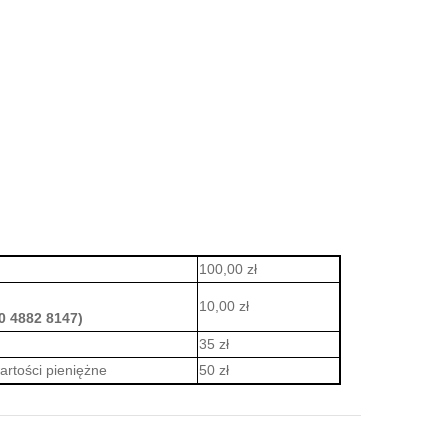
100,00 zł
10,00 zł
0 4882 8147)
35 zł
rtości pieniężne
50 zł