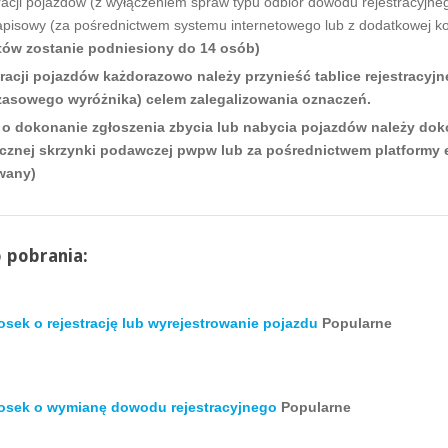
racji pojazdów (z wyłączeniem spraw typu odbiór dowodu rejestracyjne
pisowy (za pośrednictwem systemu internetowego lub z dodatkowej kol
letów zostanie podniesiony do 14 osób)
tracji pojazdów każdorazowo należy przynieść tablice rejestracy
asowego wyróżnika) celem zalegalizowania oznaczeń.
o dokonanie zgłoszenia zbycia lub nabycia pojazdów należy dok
icznej skrzynki podawczej pwpw lub za pośrednictwem platformy 
wany)
o pobrania:
sek o rejestrację lub wyrejestrowanie pojazdu
Popularne
osek o wymianę dowodu rejestracyjnego
Popularne