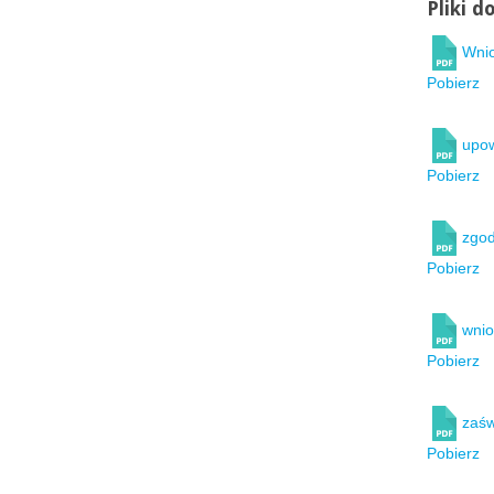
Pliki d
Wnio
Pobierz
upow
Pobierz
zgod
Pobierz
wnio
Pobierz
zaśw
Pobierz