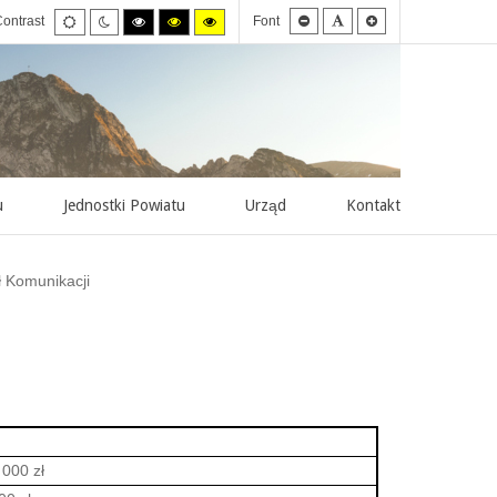
Smaller
Default
Larger
Default
Night
High
High
High
ontrast
Font
font
font
font
mode
mode
contrast
contrast
contrast
black/white
black/yellow
yellow/black
mode.
mode.
mode.
u
Jednostki Powiatu
Urząd
Kontakt
 Komunikacji
 000 zł