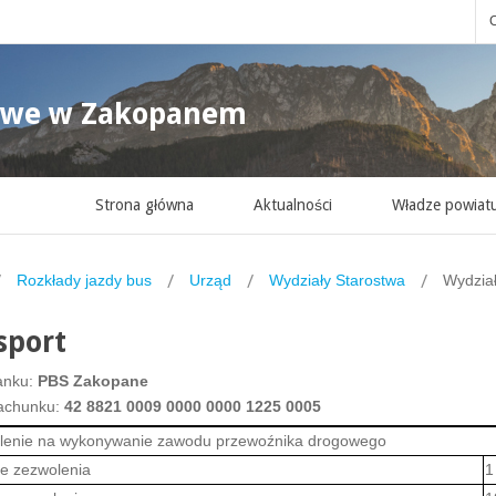
C
owe w Zakopanem
Strona główna
Aktualności
Władze powiat
Rozkłady jazdy bus
Urząd
Wydziały Starostwa
Wydział
sport
anku:
PBS Zakopane
achunku:
42 8821 0009 0000 0000 1225 0005
lenie na wykonywanie zawodu przewoźnika drogowego
ie zezwolenia
1