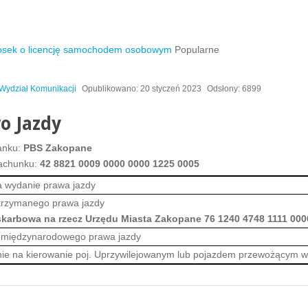
osek o licencję samochodem osobowym
Popularne
Wydział Komunikacji
Opublikowano: 20 styczeń 2023
Odsłony: 6899
o Jazdy
anku:
PBS Zakopane
achunku:
42 8821 0009 0000 0000 1225 0005
a wydanie prawa jazdy
trzymanego prawa jazdy
skarbowa na rzecz Urzędu Miasta Zakopane 76 1240 4748 1111 000
 międzynarodowego prawa jazdy
ie na kierowanie poj. Uprzywilejowanym lub pojazdem przewożącym wa