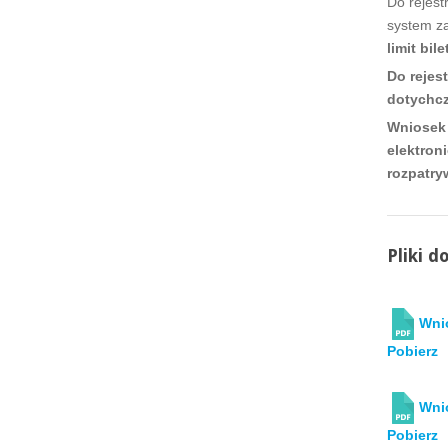
Do rejest
system za
limit bi
Do rejes
dotychcz
Wniosek 
elektron
rozpatry
Pliki d
Wnio
Pobierz
Wni
Pobierz