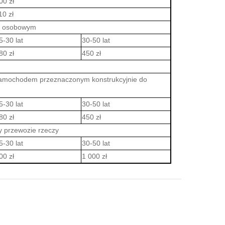
00 zł
10 zł
em osobowym
5-30 lat
30-50 lat
80 zł
450 zł
 samochodem przeznaczonym konstrukcyjnie do
5-30 lat
30-50 lat
80 zł
450 zł
y przewozie rzeczy
5-30 lat
30-50 lat
00 zł
1 000 zł