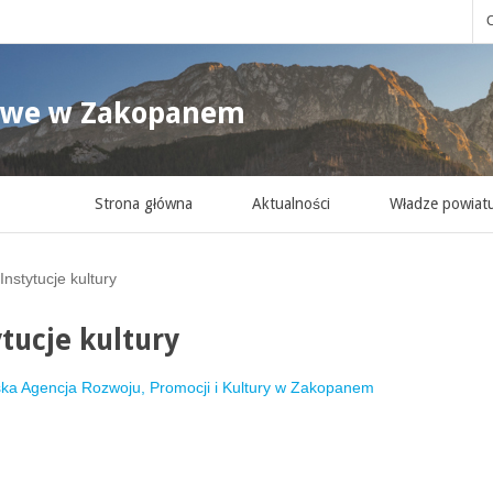
C
owe w Zakopanem
Strona główna
Aktualności
Władze powiat
Instytucje kultury
ytucje kultury
ska Agencja Rozwoju, Promocji i Kultury w Zakopanem