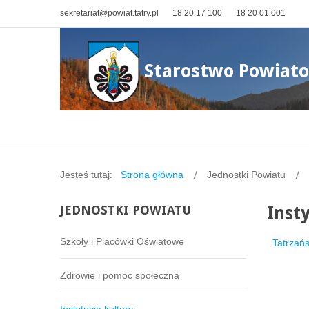
sekretariat@powiat.tatry.pl
18 20 17 100
18 20 01 001
Starostwo Powiat
Jesteś tutaj:
Strona główna
Jednostki Powiatu
JEDNOSTKI
POWIATU
Inst
Szkoły i Placówki Oświatowe
Tatrzań
Zdrowie i pomoc społeczna