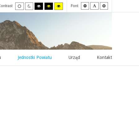
Smaller
Default
Larger
Default
Night
High
High
High
ontrast
Font
font
font
font
mode
mode
contrast
contrast
contrast
black/white
black/yellow
yellow/black
mode.
mode.
mode.
u
Jednostki Powiatu
Urząd
Kontakt