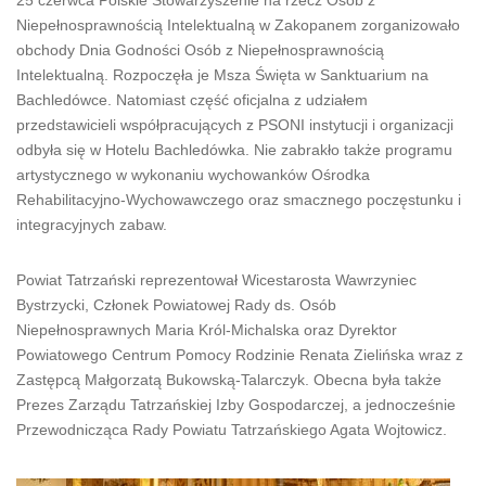
25 czerwca Polskie Stowarzyszenie na rzecz Osób z
Niepełnosprawnością Intelektualną w Zakopanem zorganizowało
obchody Dnia Godności Osób z Niepełnosprawnością
Intelektualną. Rozpoczęła je Msza Święta w Sanktuarium na
Bachledówce. Natomiast część oficjalna z udziałem
przedstawicieli współpracujących z PSONI instytucji i organizacji
odbyła się w Hotelu Bachledówka. Nie zabrakło także programu
artystycznego w wykonaniu wychowanków Ośrodka
Rehabilitacyjno-Wychowawczego oraz smacznego poczęstunku i
integracyjnych zabaw.
Powiat Tatrzański reprezentował Wicestarosta Wawrzyniec
Bystrzycki, Członek Powiatowej Rady ds. Osób
Niepełnosprawnych Maria Król-Michalska oraz Dyrektor
Powiatowego Centrum Pomocy Rodzinie Renata Zielińska wraz z
Zastępcą Małgorzatą Bukowską-Talarczyk. Obecna była także
Prezes Zarządu Tatrzańskiej Izby Gospodarczej, a jednocześnie
Przewodnicząca Rady Powiatu Tatrzańskiego Agata Wojtowicz.