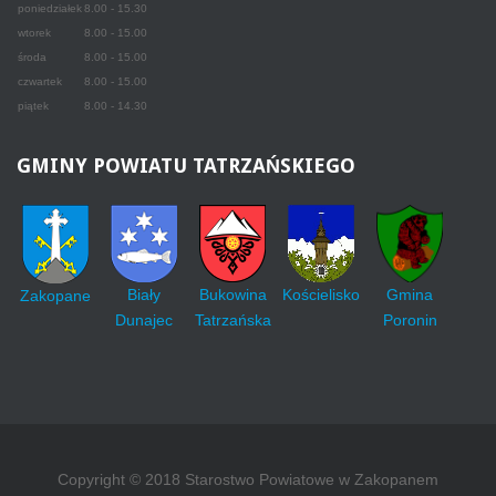
poniedziałek
8.00 - 15.30
wtorek
8.00 - 15.00
środa
8.00 - 15.00
czwartek
8.00 - 15.00
piątek
8.00 - 14.30
GMINY
POWIATU TATRZAŃSKIEGO
Biały
Bukowina
Kościelisko
Gmina
Zakopane
Dunajec
Tatrzańska
Poronin
Copyright © 2018 Starostwo Powiatowe w Zakopanem