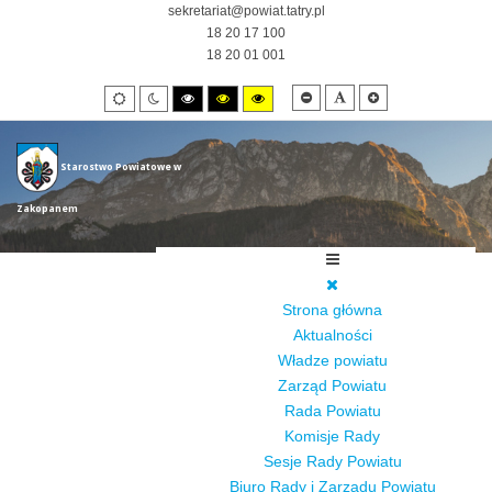
sekretariat@powiat.tatry.pl
18 20 17 100
18 20 01 001
Smaller
Default
Larger
Default
Night
High
High
High
font
font
font
mode
mode
contrast
contrast
contrast
black/white
black/yellow
yellow/black
mode.
mode.
mode.
Starostwo Powiatowe w
Zakopanem
Strona główna
Aktualności
Władze powiatu
Zarząd Powiatu
Rada Powiatu
Komisje Rady
Sesje Rady Powiatu
Biuro Rady i Zarządu Powiatu