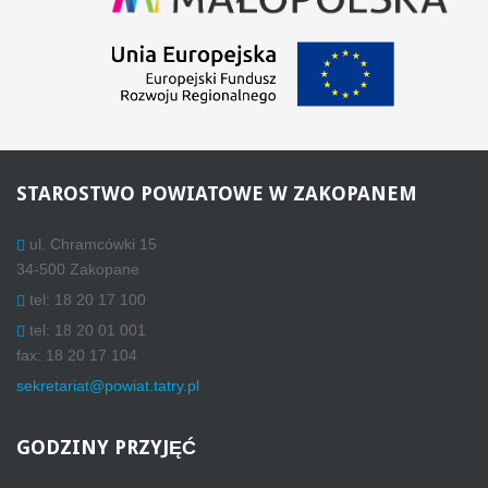
STAROSTWO
POWIATOWE W ZAKOPANEM
ul. Chramcówki 15
34-500 Zakopane
tel: 18 20 17 100
tel: 18 20 01 001
fax: 18 20 17 104
sekretariat@powiat.tatry.pl
GODZINY
PRZYJĘĆ