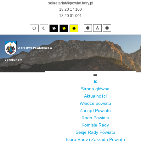
sekretariat@powiat.tatry.pl
18 20 17 100
18 20 01 001
Smaller
Default
Larger
Default
Night
High
High
High
font
font
font
mode
mode
contrast
contrast
contrast
black/white
black/yellow
yellow/black
mode.
mode.
mode.
Starostwo Powiatowe w
Zakopanem
Strona główna
Aktualności
Władze powiatu
Zarząd Powiatu
Rada Powiatu
Komisje Rady
Sesje Rady Powiatu
Biuro Rady i Zarządu Powiatu