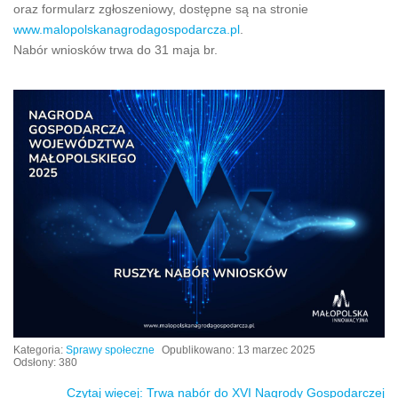
oraz formularz zgłoszeniowy, dostępne są na stronie
www.malopolskanagrodagospodarcza.pl
.
Nabór wniosków trwa do 31 maja br.
Kategoria:
Sprawy społeczne
Opublikowano: 13 marzec 2025
Odsłony: 380
Czytaj więcej: Trwa nabór do XVI Nagrody Gospodarczej