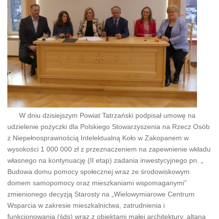
W dniu dzisiejszym Powiat Tatrzański podpisał umowę na
udzielenie pożyczki dla Polskiego Stowarzyszenia na Rzecz Osób
z Niepełnosprawnością Intelektualną Koło w Zakopanem w
wysokości 1 000 000 zł z przeznaczeniem na zapewnienie wkładu
własnego na kontynuację (II etap) zadania inwestycyjnego pn. „
Budowa domu pomocy społecznej wraz ze środowiskowym
domem samopomocy oraz mieszkaniami wspomaganymi”
zmienionego decyzją Starosty na „Wielowymiarowe Centrum
Wsparcia w zakresie mieszkalnictwa, zatrudnienia i
funkcjonowania (śds) wraz z obiektami małej architektury, altaną