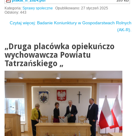
plakat_II_2024.pdf
189 kB
Kategoria:
Sprawy społeczne
Opublikowano: 27 styczeń 2025
Odsłony: 443
Czytaj więcej: Badanie Koniunktury w Gospodarstwach Rolnych
(AK-R).
„Druga placówka opiekuńczo
wychowawcza Powiatu
Tatrzańskiego „