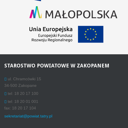
STAROSTWO
POWIATOWE W ZAKOPANEM
ul. Chramcówki 15
34-500 Zakopane
tel: 18 20 17 100
tel: 18 20 01 001
fax: 18 20 17 104
sekretariat@powiat.tatry.pl