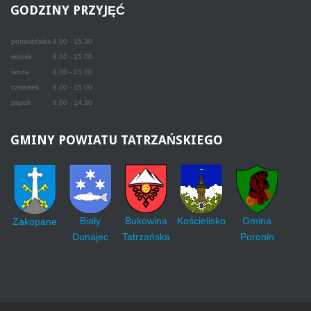
GODZINY
PRZYJĘĆ
poniedziałek
8.00 - 15.30
wtorek
8.00 - 15.00
środa
8.00 - 15.00
czwartek
8.00 - 15.00
piątek
8.00 - 14.30
GMINY
POWIATU TATRZAŃSKIEGO
Biały
Bukowina
Kościelisko
Gmina
Zakopane
Dunajec
Tatrzańska
Poronin