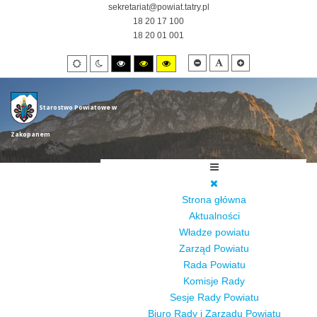
sekretariat@powiat.tatry.pl
18 20 17 100
18 20 01 001
Smaller
Default
Larger
Default
Night
High
High
High
font
font
font
mode
mode
contrast
contrast
contrast
black/white
black/yellow
yellow/black
mode.
mode.
mode.
Starostwo Powiatowe w
Zakopanem
Strona główna
Aktualności
Władze powiatu
Zarząd Powiatu
Rada Powiatu
Komisje Rady
Sesje Rady Powiatu
Biuro Rady i Zarządu Powiatu