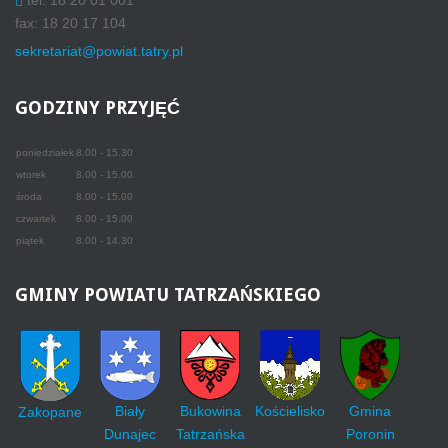
fax: 18 20 17 104
sekretariat@powiat.tatry.pl
GODZINY
PRZYJĘĆ
poniedziałek
8.00 - 15.30
wtorek
8.00 - 15.00
środa
8.00 - 15.00
czwartek
8.00 - 15.00
piątek
8.00 - 14.30
GMINY
POWIATU TATRZAŃSKIEGO
Biały
Bukowina
Kościelisko
Gmina
Zakopane
Dunajec
Tatrzańska
Poronin