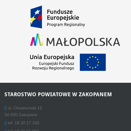
STAROSTWO
POWIATOWE W ZAKOPANEM
ul. Chramcówki 15
34-500 Zakopane
tel: 18 20 17 100
tel: 18 20 01 001