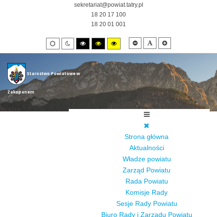
sekretariat@powiat.tatry.pl
18 20 17 100
18 20 01 001
Smaller
Default
Larger
Default
Night
High
High
High
font
font
font
mode
mode
contrast
contrast
contrast
black/white
black/yellow
yellow/black
mode.
mode.
mode.
Starostwo Powiatowe w
Zakopanem
Strona główna
Aktualności
Władze powiatu
Zarząd Powiatu
Rada Powiatu
Komisje Rady
Sesje Rady Powiatu
Biuro Rady i Zarządu Powiatu