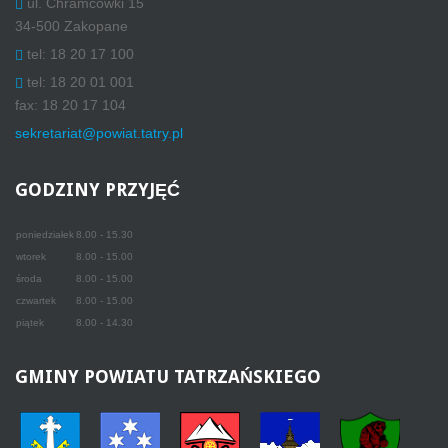
ul. Chramcówki 15
34-500 Zakopane
tel: 18 20 17 100
tel: 18 20 01 001
fax: 18 20 17 104
sekretariat@powiat.tatry.pl
GODZINY
PRZYJĘĆ
poniedziałek
8.00 - 15.30
wtorek
8.00 - 15.00
środa
8.00 - 15.00
czwartek
8.00 - 15.00
piątek
8.00 - 14.30
GMINY
POWIATU TATRZAŃSKIEGO